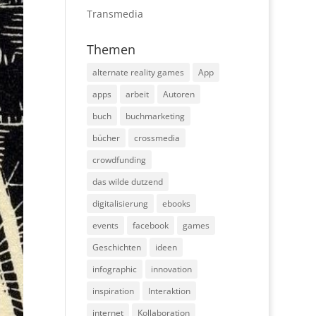
Transmedia
Themen
alternate reality games
App
apps
arbeit
Autoren
buch
buchmarketing
bücher
crossmedia
crowdfunding
das wilde dutzend
digitalisierung
ebooks
events
facebook
games
Geschichten
ideen
infographic
innovation
inspiration
Interaktion
internet
Kollaboration