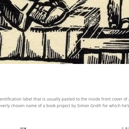
entification label that is usually pasted to the inside front cover of 
leverly chosen name of a book project by Simon Groth for which he’s.