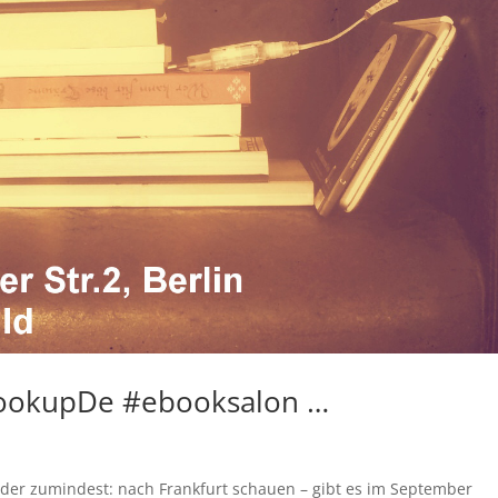
bookupDe #ebooksalon …
oder zumindest: nach Frankfurt schauen – gibt es im September