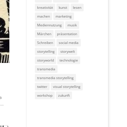
kreativität
kunst
lesen
machen
marketing
Mediennutzung
musik
Märchen
präsentation
Schreiben
social media
storytelling
storywelt
storyworld
technologie
transmedia
transmedia storytelling
twitter
visual storytelling
workshop
zukunft
a
..