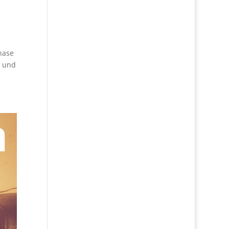
hase
n und