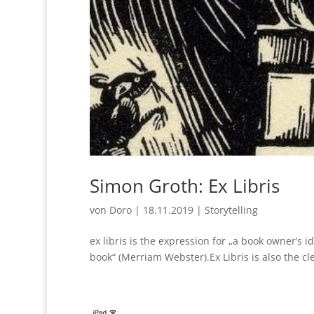
Simon Groth: Ex Libris
von
Doro
|
18.11.2019
|
Storytelling
ex libris is the expression for „a book owner’s id
book“ (Merriam Webster).Ex Libris is also the c