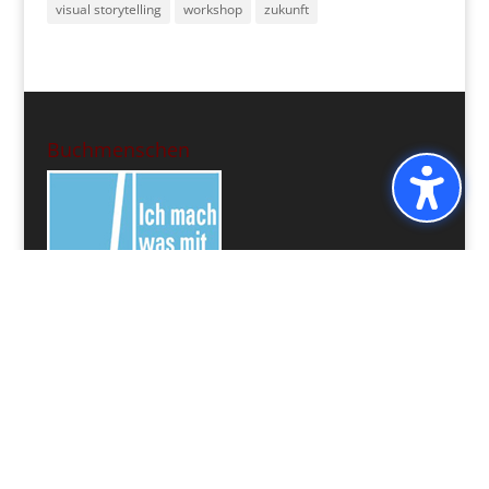
visual storytelling
workshop
zukunft
Buchmenschen
Leseliste
Doro's bookshelf: currently-reading
On Looking: Eleven