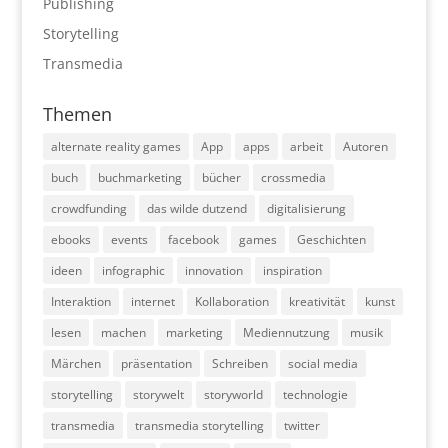
Publishing
Storytelling
Transmedia
Themen
alternate reality games
App
apps
arbeit
Autoren
buch
buchmarketing
bücher
crossmedia
crowdfunding
das wilde dutzend
digitalisierung
ebooks
events
facebook
games
Geschichten
ideen
infographic
innovation
inspiration
Interaktion
internet
Kollaboration
kreativität
kunst
lesen
machen
marketing
Mediennutzung
musik
Märchen
präsentation
Schreiben
social media
storytelling
storywelt
storyworld
technologie
transmedia
transmedia storytelling
twitter