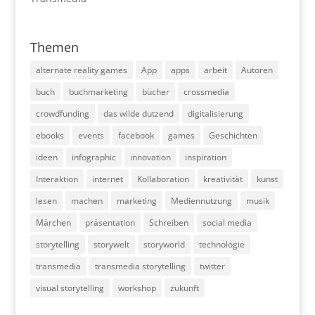
Themen
alternate reality games
App
apps
arbeit
Autoren
buch
buchmarketing
bücher
crossmedia
crowdfunding
das wilde dutzend
digitalisierung
ebooks
events
facebook
games
Geschichten
ideen
infographic
innovation
inspiration
Interaktion
internet
Kollaboration
kreativität
kunst
lesen
machen
marketing
Mediennutzung
musik
Märchen
präsentation
Schreiben
social media
storytelling
storywelt
storyworld
technologie
transmedia
transmedia storytelling
twitter
visual storytelling
workshop
zukunft