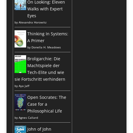
On Looking: Eleven
Walks with Expert
Eyes
by
Alexandra Horowitz
Thinking In Systems:
A Primer
by
Donella H. Meadows
Broligarchie: Die
Machtspiele der
Tech-Elite und wie
sie Fortschritt verhindern
by
Aya Jaff
Open Socrates: The
Case for a
Philosophical Life
by
Agnes Callard
John of John