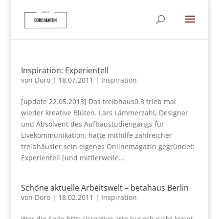
Inspiration: Experientell
von
Doro
|
18.07.2011
|
Inspiration
[update 22.05.2013] Das treibhaus0.8 trieb mal
wieder kreative Blüten. Lars Lämmerzahl, Designer
und Absolvent des Aufbaustudiengangs für
Livekommunikation, hatte mithilfe zahlreicher
treibhäusler sein eigenes Onlinemagazin gegründet:
Experientell [und mittlerweile...
Schöne aktuelle Arbeitswelt – betahaus Berlin
von
Doro
|
18.02.2011
|
Inspiration
Wer die Seite http://creative.arte.tv noch nicht kennt,