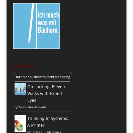
Leseliste
Doro's bookshelf: currently-reading
On Looking: Eleven
Walks with Expert
Eyes
by
Alexandra Horowitz
Thinking In Systems:
A Primer
by
Donella H. Meadows