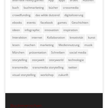
alternate reality games
App
apps
arbeit
Autoren
buch
buchmarketing
bücher
crossmedia
crowdfunding
das wilde dutzend
digitalisierung
ebooks
events
facebook
games
Geschichten
ideen
infographic
innovation
inspiration
Interaktion
internet
Kollaboration
kreativität
kunst
lesen
machen
marketing
Mediennutzung
musik
Märchen
präsentation
Schreiben
social media
storytelling
storywelt
storyworld
technologie
transmedia
transmedia storytelling
twitter
visual storytelling
workshop
zukunft
Buchmenschen