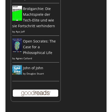
Broligarchie: Die
Machtspiele der
Tech-Elite und wie
sie Fortschritt verhindern
by
Aya Jaff
Open Socrates: The
Case for a
Philosophical Life
by
Agnes Callard
John of John
by
Douglas Stuart