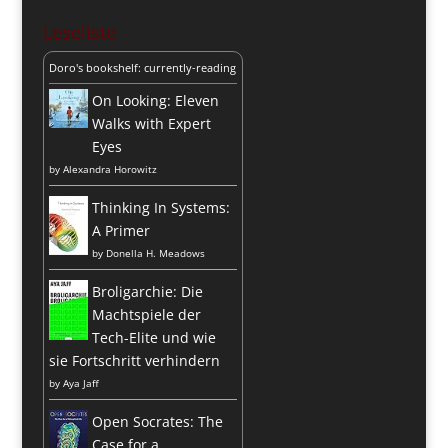
Leseliste
Doro's bookshelf: currently-reading
On Looking: Eleven
Walks with Expert
Eyes
by
Alexandra Horowitz
Thinking In Systems:
A Primer
by
Donella H. Meadows
Broligarchie: Die
Machtspiele der
Tech-Elite und wie
sie Fortschritt verhindern
by
Aya Jaff
Open Socrates: The
Case for a