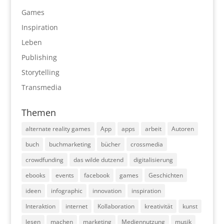
Games
Inspiration
Leben
Publishing
Storytelling
Transmedia
Themen
alternate reality games
App
apps
arbeit
Autoren
buch
buchmarketing
bücher
crossmedia
crowdfunding
das wilde dutzend
digitalisierung
ebooks
events
facebook
games
Geschichten
ideen
infographic
innovation
inspiration
Interaktion
internet
Kollaboration
kreativität
kunst
lesen
machen
marketing
Mediennutzung
musik