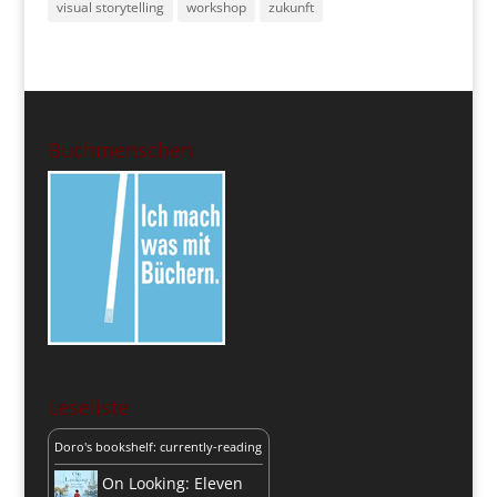
visual storytelling
workshop
zukunft
Buchmenschen
Leseliste
Doro's bookshelf: currently-reading
On Looking: Eleven