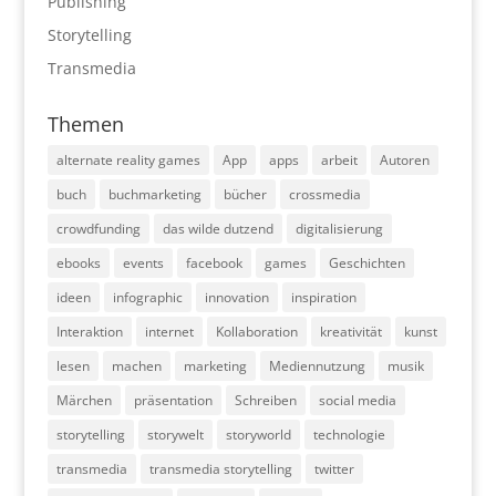
Publishing
Storytelling
Transmedia
Themen
alternate reality games
App
apps
arbeit
Autoren
buch
buchmarketing
bücher
crossmedia
crowdfunding
das wilde dutzend
digitalisierung
ebooks
events
facebook
games
Geschichten
ideen
infographic
innovation
inspiration
Interaktion
internet
Kollaboration
kreativität
kunst
lesen
machen
marketing
Mediennutzung
musik
Märchen
präsentation
Schreiben
social media
storytelling
storywelt
storyworld
technologie
transmedia
transmedia storytelling
twitter