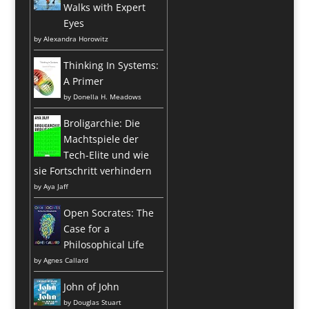
Walks with Expert
Eyes
by
Alexandra Horowitz
Thinking In Systems:
A Primer
by
Donella H. Meadows
Broligarchie: Die
Machtspiele der
Tech-Elite und wie
sie Fortschritt verhindern
by
Aya Jaff
Open Socrates: The
Case for a
Philosophical Life
by
Agnes Callard
John of John
by
Douglas Stuart