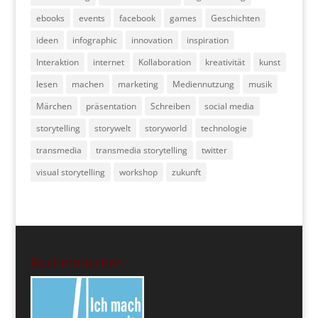
ebooks
events
facebook
games
Geschichten
ideen
infographic
innovation
inspiration
Interaktion
internet
Kollaboration
kreativität
kunst
lesen
machen
marketing
Mediennutzung
musik
Märchen
präsentation
Schreiben
social media
storytelling
storywelt
storyworld
technologie
transmedia
transmedia storytelling
twitter
visual storytelling
workshop
zukunft
Buchmenschen