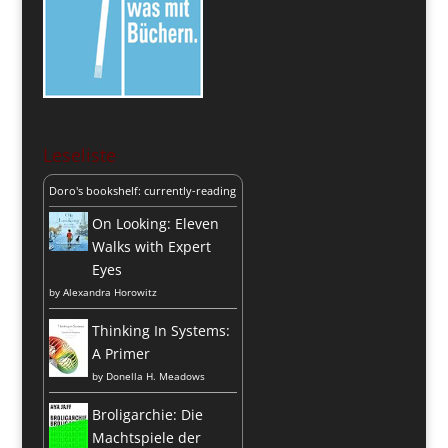
Leseliste
Doro's bookshelf: currently-reading
On Looking: Eleven
Walks with Expert
Eyes
by
Alexandra Horowitz
Thinking In Systems:
A Primer
by
Donella H. Meadows
Broligarchie: Die
Machtspiele der