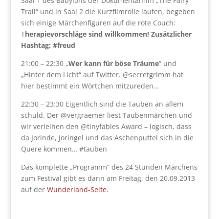
Saal 1 des Babylons der Dokumentarfilm „The Fairy
Trail“ und in Saal 2 die Kurzfilmrolle laufen, begeben
sich einige Märchenfiguren auf die rote Couch:
T
herapievorschläge sind willkommen! Zusätzlicher
Hashtag: #freud
21:00 – 22:30 „
Wer kann für böse Träume
“ und
„Hinter dem Licht“ auf Twitter. @secretgrimm hat
hier bestimmt ein Wörtchen mitzureden…
22:30 – 23:30 Eigentlich sind die Tauben an allem
schuld. Der @vergraemer liest Taubenmärchen und
wir verleihen den @tinyfables Award – logisch, dass
da Jorinde, Joringel und das Aschenputtel sich in die
Quere kommen… #tauben
Das komplette „Programm“ des 24 Stunden Märchens
zum Festival gibt es dann am Freitag, den 20.09.2013
auf der
Wunderland-Seite.