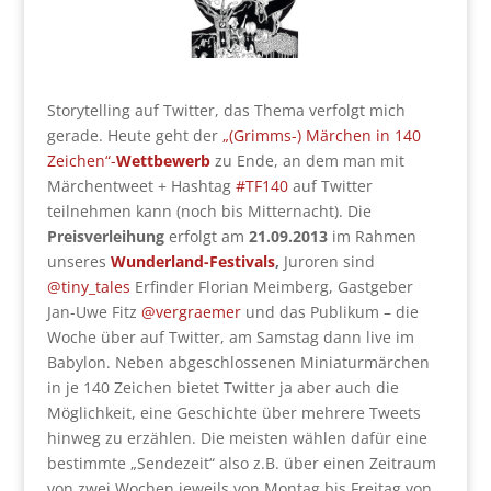
Storytelling auf Twitter, das Thema verfolgt mich
gerade. Heute geht der
„(Grimms-) Märchen in 140
Zeichen“-
Wettbewerb
zu Ende, an dem man mit
Märchentweet + Hashtag
#TF140
auf Twitter
teilnehmen kann (noch bis Mitternacht). Die
Preisverleihung
erfolgt am
21.09.2013
im Rahmen
unseres
Wunderland-Festivals
,
Juroren sind
@tiny_tales
Erfinder Florian Meimberg, Gastgeber
Jan-Uwe Fitz
@vergraemer
und das Publikum – die
Woche über auf Twitter, am Samstag dann live im
Babylon. Neben abgeschlossenen Miniaturmärchen
in je 140 Zeichen bietet Twitter ja aber auch die
Möglichkeit, eine Geschichte über mehrere Tweets
hinweg zu erzählen. Die meisten wählen dafür eine
bestimmte „Sendezeit“ also z.B. über einen Zeitraum
von zwei Wochen jeweils von Montag bis Freitag von