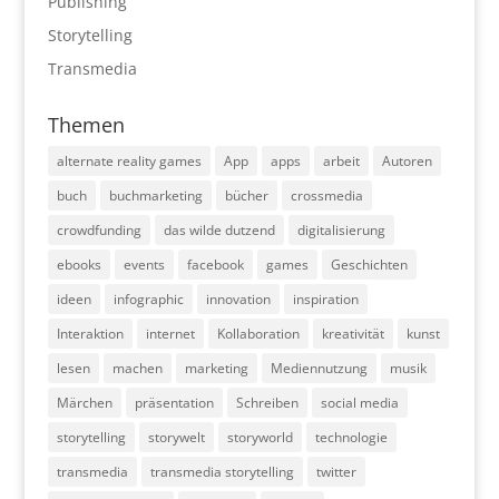
Publishing
Storytelling
Transmedia
Themen
alternate reality games
App
apps
arbeit
Autoren
buch
buchmarketing
bücher
crossmedia
crowdfunding
das wilde dutzend
digitalisierung
ebooks
events
facebook
games
Geschichten
ideen
infographic
innovation
inspiration
Interaktion
internet
Kollaboration
kreativität
kunst
lesen
machen
marketing
Mediennutzung
musik
Märchen
präsentation
Schreiben
social media
storytelling
storywelt
storyworld
technologie
transmedia
transmedia storytelling
twitter