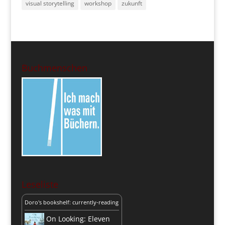
visual storytelling
workshop
zukunft
Buchmenschen
Leseliste
Doro's bookshelf: currently-reading
On Looking: Eleven