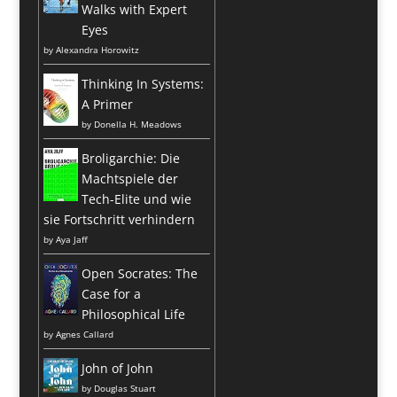
Walks with Expert
Eyes
by
Alexandra Horowitz
Thinking In Systems:
A Primer
by
Donella H. Meadows
Broligarchie: Die
Machtspiele der
Tech-Elite und wie
sie Fortschritt verhindern
by
Aya Jaff
Open Socrates: The
Case for a
Philosophical Life
by
Agnes Callard
John of John
by
Douglas Stuart