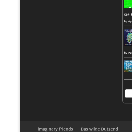
sie 
by
Ay
by
Ag
imaginary friends
Das wilde Dutzend