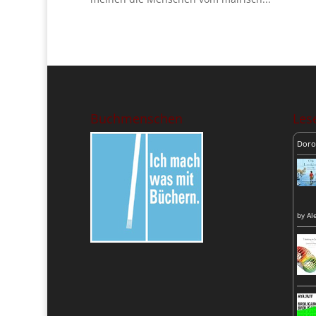
Buchmenschen
Lese
Doro
by
Al