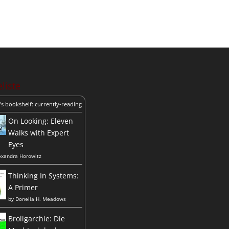
liste
's bookshelf: currently-reading
On Looking: Eleven
Walks with Expert
Eyes
exandra Horowitz
Thinking In Systems:
A Primer
by
Donella H. Meadows
Broligarchie: Die