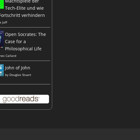
Machtspiele der
Tech-Elite und wie
Fortschritt verhindern
a Jaff
Open Socrates: The
Case for a
Philosophical Life
nes Callard
John of John
by
Douglas Stuart