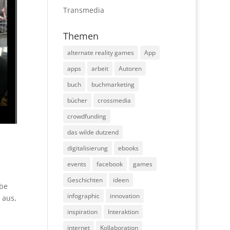
Transmedia
Themen
alternate reality games
App
apps
arbeit
Autoren
buch
buchmarketing
bücher
crossmedia
crowdfunding
das wilde dutzend
digitalisierung
ebooks
events
facebook
games
Geschichten
ideen
abe
infographic
innovation
 aus,
inspiration
Interaktion
internet
Kollaboration