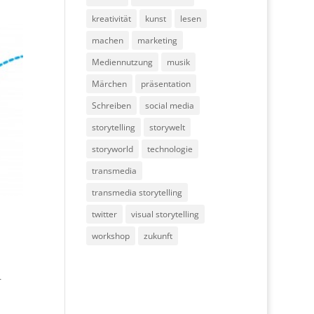
kreativität
kunst
lesen
machen
marketing
Mediennutzung
musik
Märchen
präsentation
Schreiben
social media
storytelling
storywelt
storyworld
technologie
transmedia
transmedia storytelling
twitter
visual storytelling
workshop
zukunft
r