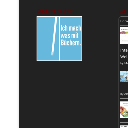
Buchmenschen
Lese
Doro
Inte
Wel
by
Ma
by
Al