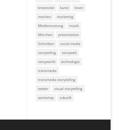
kreativität
kunst
lesen
machen
marketing
Mediennutzung
musik
Märchen
präsentation
Schreiben
social media
storytelling
storywelt
storyworld
technologie
transmedia
transmedia storytelling
twitter
visual storytelling
workshop
zukunft