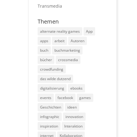
Transmedia
Themen
alternate reality games
App
apps
arbeit
Autoren
buch
buchmarketing
bücher
crossmedia
crowdfunding
das wilde dutzend
digitalisierung
ebooks
events
facebook
games
Geschichten
ideen
infographic
innovation
inspiration
Interaktion
internet
Kollaboration