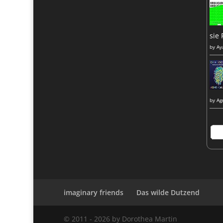
sie 
by
Ay
by
Ag
imaginary friends
Das wilde Dutzend
© 2011 -
2026
by Dorothea Martin