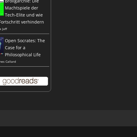
Broligarchie: Die
Machtspiele der
Tech-Elite und wie
Fortschritt verhindern
a Jaff
Open Socrates: The
Case for a
Philosophical Life
nes Callard