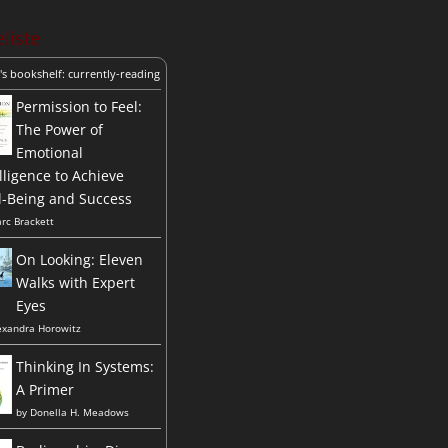
liste
's bookshelf: currently-reading
Permission to Feel:
The Power of
Emotional
lligence to Achieve
l-Being and Success
rc Brackett
On Looking: Eleven
Walks with Expert
Eyes
exandra Horowitz
Thinking In Systems:
A Primer
by
Donella H. Meadows