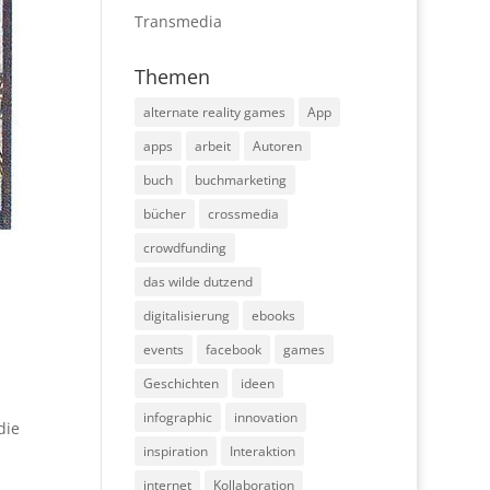
Transmedia
Themen
alternate reality games
App
apps
arbeit
Autoren
buch
buchmarketing
bücher
crossmedia
crowdfunding
das wilde dutzend
digitalisierung
ebooks
events
facebook
games
Geschichten
ideen
infographic
innovation
die
inspiration
Interaktion
internet
Kollaboration