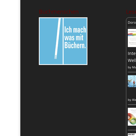
Buchmenschen
Lese
Doro
Inte
Wel
by
Ma
by
Al