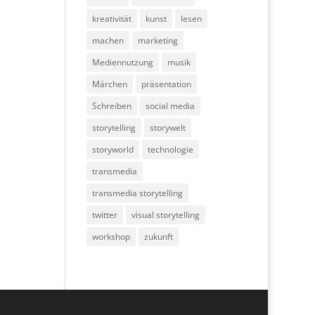
kreativität
kunst
lesen
machen
marketing
Mediennutzung
musik
Märchen
präsentation
Schreiben
social media
storytelling
storywelt
storyworld
technologie
transmedia
transmedia storytelling
twitter
visual storytelling
workshop
zukunft