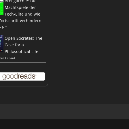
Broligarchie: Die
Machtspiele der
Tech-Elite und wie
Fortschritt verhindern
a Jaff
Open Socrates: The
Case for a
Philosophical Life
nes Callard