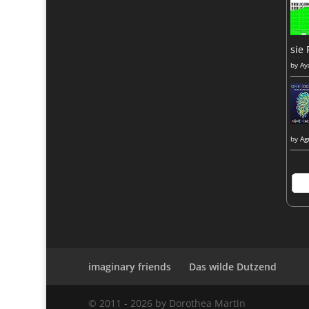
sie 
by
Ay
by
Ag
imaginary friends
Das wilde Dutzend
© 2011 -
2026
by Dorothea Martin