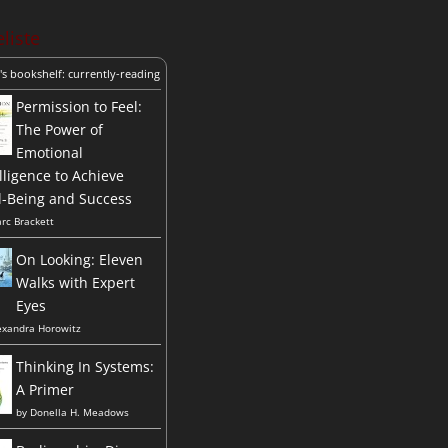
liste
's bookshelf: currently-reading
Permission to Feel:
The Power of
Emotional
lligence to Achieve
l-Being and Success
rc Brackett
On Looking: Eleven
Walks with Expert
Eyes
exandra Horowitz
Thinking In Systems:
A Primer
by
Donella H. Meadows