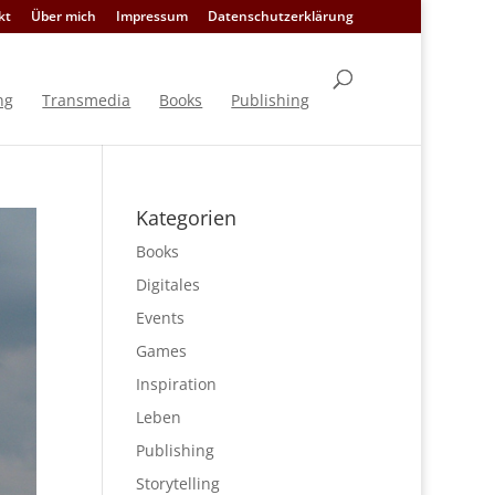
kt
Über mich
Impressum
Datenschutzerklärung
ng
Transmedia
Books
Publishing
Kategorien
Books
Digitales
Events
Games
Inspiration
Leben
Publishing
Storytelling