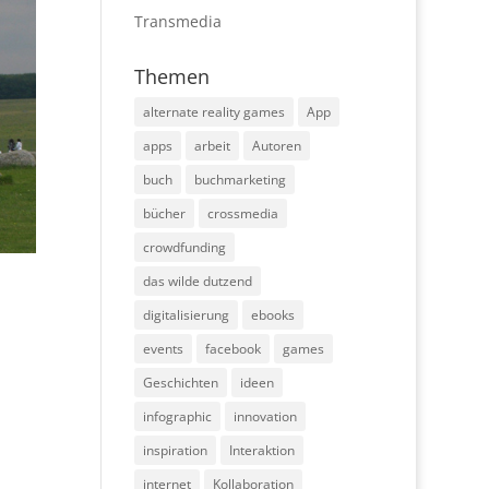
Transmedia
Themen
alternate reality games
App
apps
arbeit
Autoren
buch
buchmarketing
bücher
crossmedia
crowdfunding
das wilde dutzend
digitalisierung
ebooks
events
facebook
games
Geschichten
ideen
infographic
innovation
inspiration
Interaktion
internet
Kollaboration