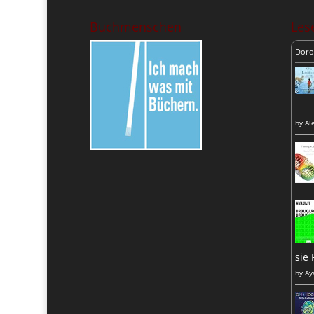
Buchmenschen
Lese
Doro
by
Al
sie 
by
Ay