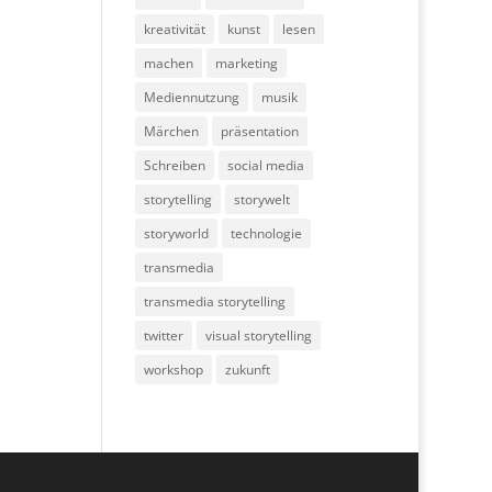
kreativität
kunst
lesen
machen
marketing
Mediennutzung
musik
Märchen
präsentation
Schreiben
social media
storytelling
storywelt
storyworld
technologie
transmedia
transmedia storytelling
twitter
visual storytelling
workshop
zukunft