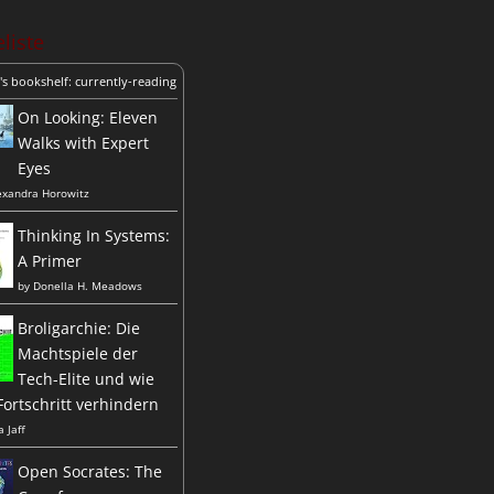
liste
's bookshelf: currently-reading
On Looking: Eleven
Walks with Expert
Eyes
exandra Horowitz
Thinking In Systems:
A Primer
by
Donella H. Meadows
Broligarchie: Die
Machtspiele der
Tech-Elite und wie
Fortschritt verhindern
a Jaff
Open Socrates: The