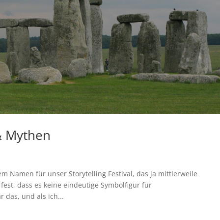
& Mythen
em Namen für unser Storytelling Festival, das ja mittlerweile
 fest, dass es keine eindeutige Symbolfigur für
 das, und als ich...