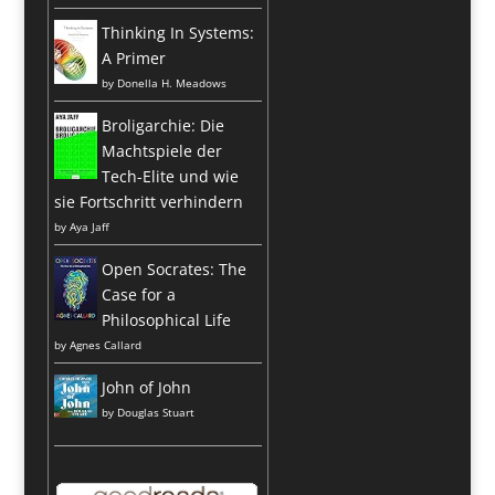
Thinking In Systems:
A Primer
by
Donella H. Meadows
Broligarchie: Die
Machtspiele der
Tech-Elite und wie
sie Fortschritt verhindern
by
Aya Jaff
Open Socrates: The
Case for a
Philosophical Life
by
Agnes Callard
John of John
by
Douglas Stuart