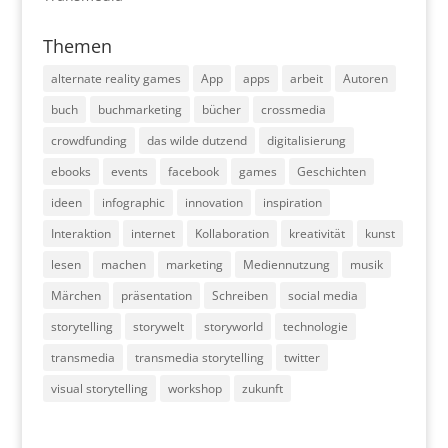
Themen
alternate reality games
App
apps
arbeit
Autoren
buch
buchmarketing
bücher
crossmedia
crowdfunding
das wilde dutzend
digitalisierung
ebooks
events
facebook
games
Geschichten
ideen
infographic
innovation
inspiration
Interaktion
internet
Kollaboration
kreativität
kunst
lesen
machen
marketing
Mediennutzung
musik
Märchen
präsentation
Schreiben
social media
storytelling
storywelt
storyworld
technologie
transmedia
transmedia storytelling
twitter
visual storytelling
workshop
zukunft