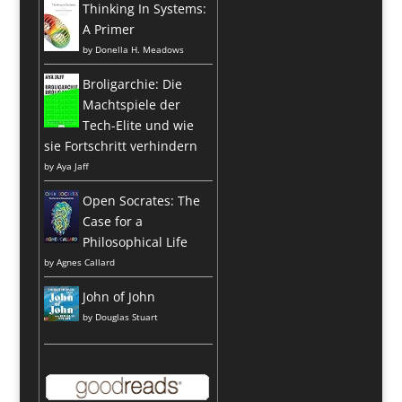
Thinking In Systems:
A Primer
by
Donella H. Meadows
Broligarchie: Die
Machtspiele der
Tech-Elite und wie
sie Fortschritt verhindern
by
Aya Jaff
Open Socrates: The
Case for a
Philosophical Life
by
Agnes Callard
John of John
by
Douglas Stuart