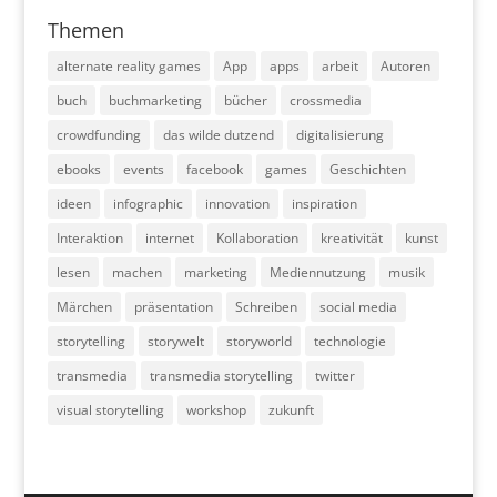
Themen
alternate reality games
App
apps
arbeit
Autoren
buch
buchmarketing
bücher
crossmedia
crowdfunding
das wilde dutzend
digitalisierung
ebooks
events
facebook
games
Geschichten
ideen
infographic
innovation
inspiration
Interaktion
internet
Kollaboration
kreativität
kunst
lesen
machen
marketing
Mediennutzung
musik
Märchen
präsentation
Schreiben
social media
storytelling
storywelt
storyworld
technologie
transmedia
transmedia storytelling
twitter
visual storytelling
workshop
zukunft