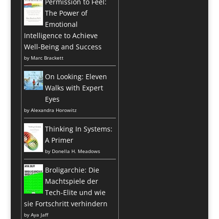
Permission to Feel:
The Power of
Emotional
Intelligence to Achieve
Well-Being and Success
by
Marc Brackett
On Looking: Eleven
Walks with Expert
Eyes
by
Alexandra Horowitz
Thinking In Systems:
A Primer
by
Donella H. Meadows
Broligarchie: Die
Machtspiele der
Tech-Elite und wie
sie Fortschritt verhindern
by
Aya Jaff