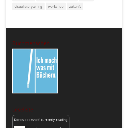
visual storytelling
workshop
zukunft
Buchmenschen
Leseliste
Doro's bookshelf: currently-reading