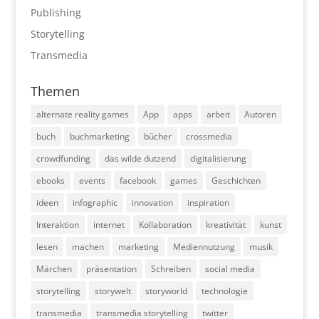
Publishing
Storytelling
Transmedia
Themen
alternate reality games
App
apps
arbeit
Autoren
buch
buchmarketing
bücher
crossmedia
crowdfunding
das wilde dutzend
digitalisierung
ebooks
events
facebook
games
Geschichten
ideen
infographic
innovation
inspiration
Interaktion
internet
Kollaboration
kreativität
kunst
lesen
machen
marketing
Mediennutzung
musik
Märchen
präsentation
Schreiben
social media
storytelling
storywelt
storyworld
technologie
transmedia
transmedia storytelling
twitter