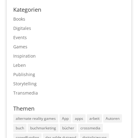
Kategorien
Books
Digitales
Events
Games
Inspiration
Leben
Publishing
Storytelling
Transmedia
Themen
alternate reality games
App
apps
arbeit
Autoren
buch
buchmarketing
bücher
crossmedia
crowdfunding
das wilde dutzend
digitalisierung