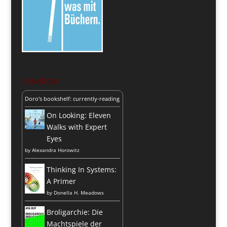
Leseliste
Doro's bookshelf: currently-reading
On Looking: Eleven
Walks with Expert
Eyes
by
Alexandra Horowitz
Thinking In Systems:
A Primer
by
Donella H. Meadows
Broligarchie: Die
Machtspiele der