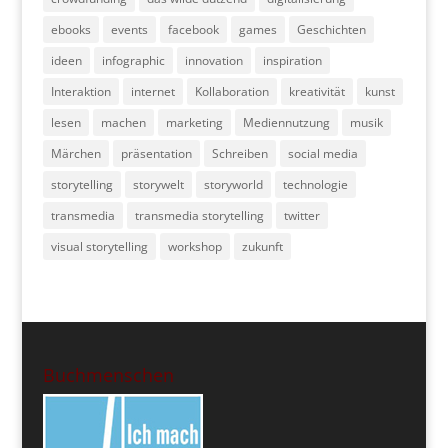
ebooks
events
facebook
games
Geschichten
ideen
infographic
innovation
inspiration
Interaktion
internet
Kollaboration
kreativität
kunst
lesen
machen
marketing
Mediennutzung
musik
Märchen
präsentation
Schreiben
social media
storytelling
storywelt
storyworld
technologie
transmedia
transmedia storytelling
twitter
visual storytelling
workshop
zukunft
Buchmenschen