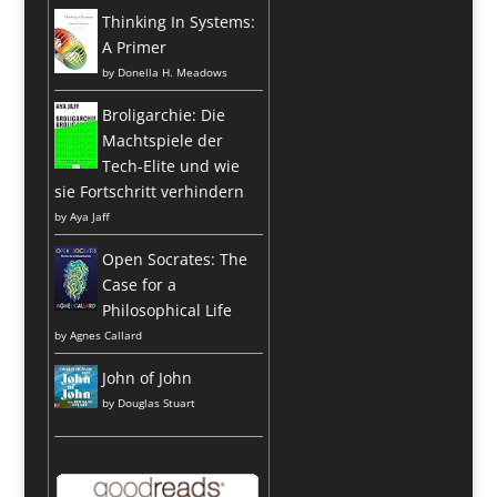
Thinking In Systems:
A Primer
by
Donella H. Meadows
Broligarchie: Die
Machtspiele der
Tech-Elite und wie
sie Fortschritt verhindern
by
Aya Jaff
Open Socrates: The
Case for a
Philosophical Life
by
Agnes Callard
John of John
by
Douglas Stuart