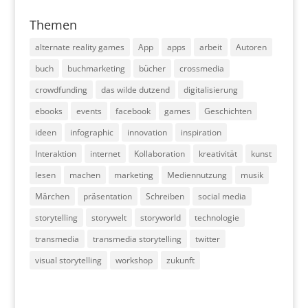
Themen
alternate reality games
App
apps
arbeit
Autoren
buch
buchmarketing
bücher
crossmedia
crowdfunding
das wilde dutzend
digitalisierung
ebooks
events
facebook
games
Geschichten
ideen
infographic
innovation
inspiration
Interaktion
internet
Kollaboration
kreativität
kunst
lesen
machen
marketing
Mediennutzung
musik
Märchen
präsentation
Schreiben
social media
storytelling
storywelt
storyworld
technologie
transmedia
transmedia storytelling
twitter
visual storytelling
workshop
zukunft