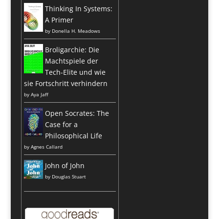
Thinking In Systems:
A Primer
by
Donella H. Meadows
Broligarchie: Die
Machtspiele der
Tech-Elite und wie
sie Fortschritt verhindern
by
Aya Jaff
Open Socrates: The
Case for a
Philosophical Life
by
Agnes Callard
John of John
by
Douglas Stuart