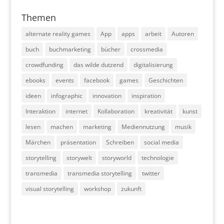
Themen
alternate reality games
App
apps
arbeit
Autoren
buch
buchmarketing
bücher
crossmedia
crowdfunding
das wilde dutzend
digitalisierung
ebooks
events
facebook
games
Geschichten
ideen
infographic
innovation
inspiration
Interaktion
internet
Kollaboration
kreativität
kunst
lesen
machen
marketing
Mediennutzung
musik
Märchen
präsentation
Schreiben
social media
storytelling
storywelt
storyworld
technologie
transmedia
transmedia storytelling
twitter
visual storytelling
workshop
zukunft