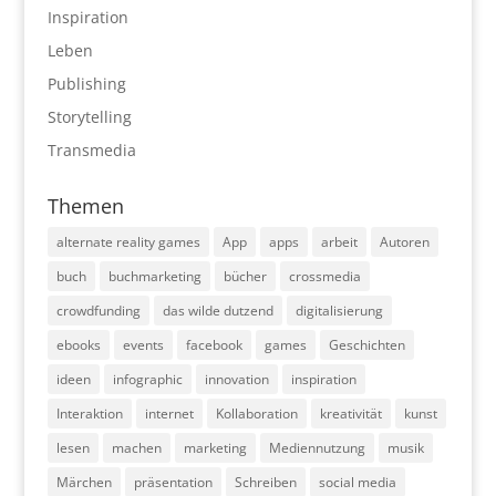
Inspiration
Leben
Publishing
Storytelling
Transmedia
Themen
alternate reality games
App
apps
arbeit
Autoren
buch
buchmarketing
bücher
crossmedia
crowdfunding
das wilde dutzend
digitalisierung
ebooks
events
facebook
games
Geschichten
ideen
infographic
innovation
inspiration
Interaktion
internet
Kollaboration
kreativität
kunst
lesen
machen
marketing
Mediennutzung
musik
Märchen
präsentation
Schreiben
social media