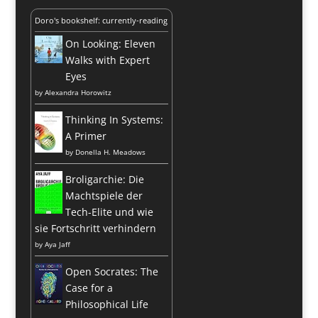
Doro's bookshelf: currently-reading
On Looking: Eleven
Walks with Expert
Eyes
by
Alexandra Horowitz
Thinking In Systems:
A Primer
by
Donella H. Meadows
Broligarchie: Die
Machtspiele der
Tech-Elite und wie
sie Fortschritt verhindern
by
Aya Jaff
Open Socrates: The
Case for a
Philosophical Life