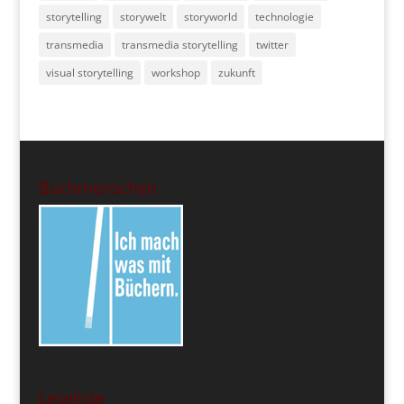
storytelling
storywelt
storyworld
technologie
transmedia
transmedia storytelling
twitter
visual storytelling
workshop
zukunft
Buchmenschen
Leseliste