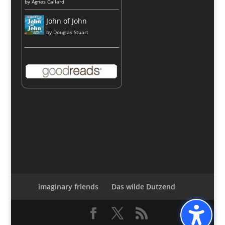
by
Agnes Callard
John of John
by
Douglas Stuart
imaginary friends
Das wilde Dutzend