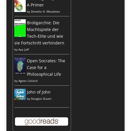
A Primer
by
Donella H. Meadows
Broligarchie: Die
Machtspiele der
Tech-Elite und wie
sie Fortschritt verhindern
by
Aya Jaff
Open Socrates: The
Case for a
Philosophical Life
by
Agnes Callard
John of John
by
Douglas Stuart