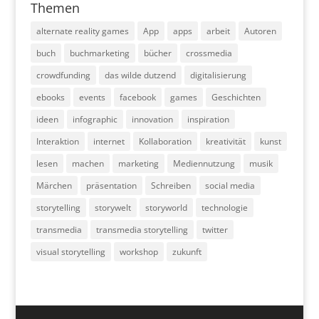
Themen
alternate reality games
App
apps
arbeit
Autoren
buch
buchmarketing
bücher
crossmedia
crowdfunding
das wilde dutzend
digitalisierung
ebooks
events
facebook
games
Geschichten
ideen
infographic
innovation
inspiration
Interaktion
internet
Kollaboration
kreativität
kunst
lesen
machen
marketing
Mediennutzung
musik
Märchen
präsentation
Schreiben
social media
storytelling
storywelt
storyworld
technologie
transmedia
transmedia storytelling
twitter
visual storytelling
workshop
zukunft