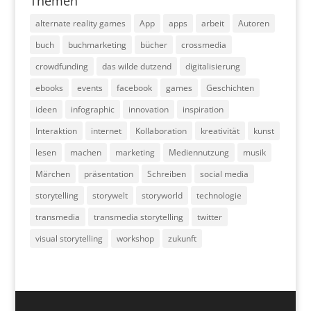
Themen
alternate reality games
App
apps
arbeit
Autoren
buch
buchmarketing
bücher
crossmedia
crowdfunding
das wilde dutzend
digitalisierung
ebooks
events
facebook
games
Geschichten
ideen
infographic
innovation
inspiration
Interaktion
internet
Kollaboration
kreativität
kunst
lesen
machen
marketing
Mediennutzung
musik
Märchen
präsentation
Schreiben
social media
storytelling
storywelt
storyworld
technologie
transmedia
transmedia storytelling
twitter
visual storytelling
workshop
zukunft