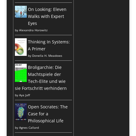
On Looking: Eleven
Walks with Expert
Eyes
by
Alexandra Horowitz
Thinking In Systems:
A Primer
by
Donella H. Meadows
Broligarchie: Die
Machtspiele der
Tech-Elite und wie
sie Fortschritt verhindern
by
Aya Jaff
Open Socrates: The
Case for a
Philosophical Life
by
Agnes Callard